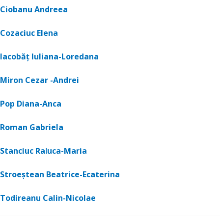
Ciobanu Andreea
Cozaciuc Elena
Iacobăț Iuliana-Loredana
Miron Cezar -Andrei
Pop Diana-Anca
Roman Gabriela
Stanciuc Ra
l
uca-Maria
Stroeștean Beatrice-Ecaterina
Todireanu Calin-Nicolae