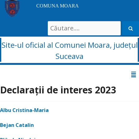
COMUNA MOARA
Search
for:
Site-ul oficial al Comunei Moara, județul
Suceava
Sari
la
Declarații de interes 2023
conținut
Albu Cristina-Maria
Bejan Catalin