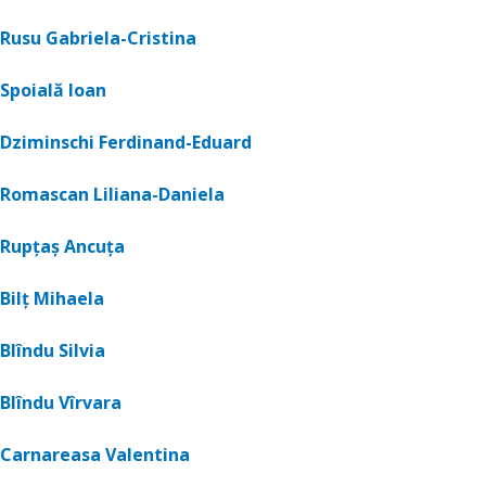
Rusu Gabriela-Cristina
Spoială Ioan
Dziminschi Ferdinand-Eduard
Romascan Liliana-Daniela
Rupțaș
Ancuța
Bilț Mihaela
Blîndu Silvia
Blîndu Vîrvara
Carnareasa Valentina