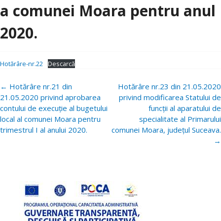
a comunei Moara pentru anul
2020.
Hotărâre-nr.22
Descarcă
Navigare
←
Hotărâre nr.21 din
Hotărâre nr.23 din 21.05.2020
postări
21.05.2020 privind aprobarea
privind modificarea Statului de
contului de execuție al bugetului
funcții al aparatului de
local al comunei Moara pentru
specialitate al Primarului
trimestrul I al anului 2020.
comunei Moara, județul Suceava.
→