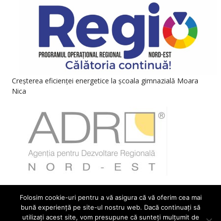
Creșterea eficienței energetice la școala gimnazială Moara
Nica
Folosim cookie-uri pentru a vă asigura că vă oferim cea mai
bună experiență pe site-ul nostru web. Dacă continuați să
utilizați acest site, vom presupune că sunteți mulțumit de