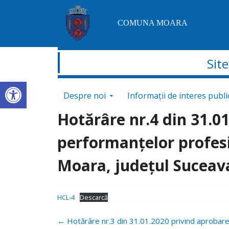
COMUNA MOARA
Sit
Deschide bara de unelte
Sari la conținut
Despre noi
Informații de interes publi
Hotărâre nr.4 din 31.0
performanțelor profesi
Moara, județul Suceav
HCL-4
Descarcă
Navigare
←
Hotărâre nr.3 din 31.01.2020 privind aprobare