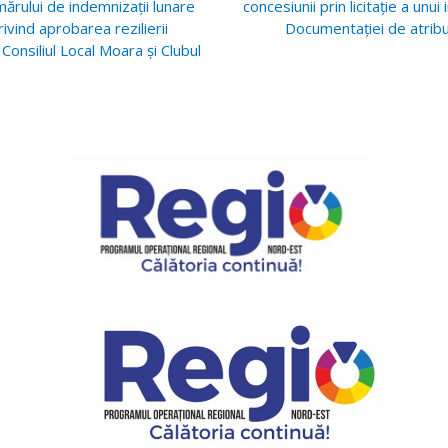
mărului de indemnizații lunare
concesiunii prin licitație a unu
vind aprobarea rezilierii
Documentației de atribui
onsiliul Local Moara și Clubul