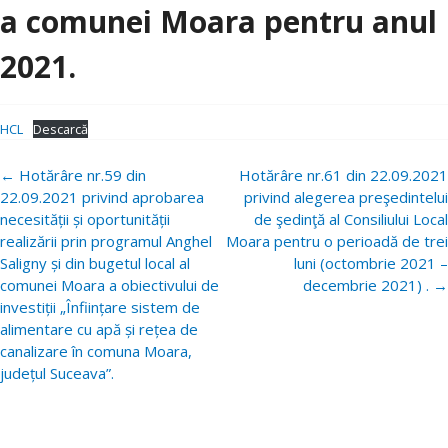
a comunei Moara pentru anul
2021.
HCL
Descarcă
Navigare
←
Hotărâre nr.59 din
Hotărâre nr.61 din 22.09.2021
postări
22.09.2021 privind aprobarea
privind alegerea preşedintelui
necesității și oportunității
de şedinţă al Consiliului Local
realizării prin programul Anghel
Moara pentru o perioadă de trei
Saligny și din bugetul local al
luni (octombrie 2021 –
comunei Moara a obiectivului de
decembrie 2021) .
→
investiții „Înființare sistem de
alimentare cu apă și rețea de
canalizare în comuna Moara,
județul Suceava”.