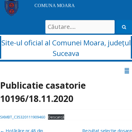
COMUNA MOARA
Search
for:
Site-ul oficial al Comunei Moara, județul
Suceava
Sari
la
Publicatie casatorie
conținut
10196/18.11.2020
SKMBT_C35320111909460
Descarcă
Navigare
←
Hotărâre nr.48 din
Rezultat selectie dosare