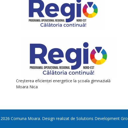
Creșterea eficienței energetice la școala gimnazială
Moara Nica
©
2026
Comuna Moara
. Design realizat de
Solutions Development Gro