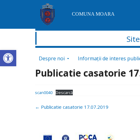
COMUNA MOARA
Sit
Deschide bara de unelte
Sari la conținut
Despre noi
Informații de interes publi
Publicatie casatorie 17
scan0040
Descarcă
Navigare
←
Publicatie casatorie 17.07.2019
postări