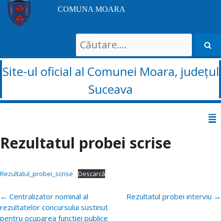
COMUNA MOARA
Search
for:
Site-ul oficial al Comunei Moara, județul
Suceava
Sari
la
Rezultatul probei scrise
conținut
Rezultatul_probei_scrise
Descarcă
Navigare
←
Centralizator nominal al
Rezultatul probei interviu
→
postări
rezultatelor concursului sustinut
pentru ocuparea functiei publice