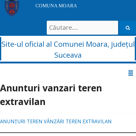
COMUNA MOARA
Search
for:
Site-ul oficial al Comunei Moara, județul
Suceava
Sari
la
Anunturi vanzari teren
conținut
extravilan
ANUNȚURI TEREN VÂNZĂRI TEREN EXTRAVILAN