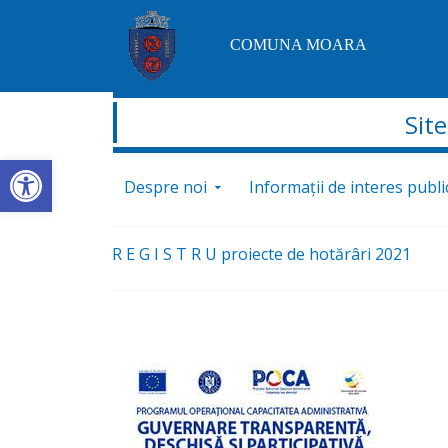
COMUNA MOARA
Sit
Deschide bara de unelte
Sari la conținut
Despre noi
Informații de interes publi
R E G I S T R U proiecte de hotărâri 2021