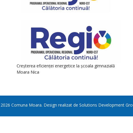
Creșterea eficienței energetice la școala gimnazială
Moara Nica
©
2026
Comuna Moara
. Design realizat de
Solutions Development Gro