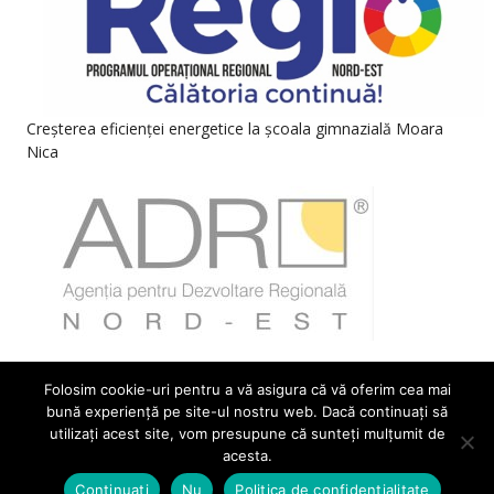
Creșterea eficienței energetice la școala gimnazială Moara
Nica
Folosim cookie-uri pentru a vă asigura că vă oferim cea mai
bună experiență pe site-ul nostru web. Dacă continuați să
utilizați acest site, vom presupune că sunteți mulțumit de
acesta.
©
2026
Comuna Moara
. Design realizat de
Solutions
Development Group
Continuați
Nu
Politica de confidențialitate