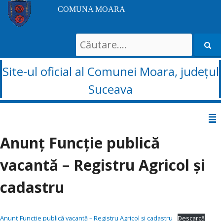
COMUNA MOARA
Search
for:
Site-ul oficial al Comunei Moara, județul
Suceava
Sari
la
Anunț Funcție publică
conținut
vacantă – Registru Agricol și
cadastru
Anunț Funcție publică vacantă – Registru Agricol și cadastru
Descarcă