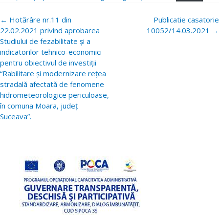
Navigare
←
Hotărâre nr.11 din
Publicatie casatorie
postări
22.02.2021 privind aprobarea
10052/14.03.2021
→
Studiului de fezabilitate și a
indicatorilor tehnico-economici
pentru obiectivul de investiții
“Rabilitare și modernizare rețea
stradală afectată de fenomene
hidrometeorologice periculoase,
în comuna Moara, județ
Suceava”.