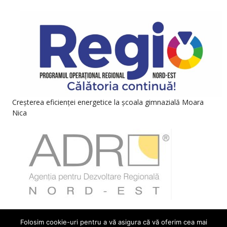
Creșterea eficienței energetice la școala gimnazială Moara
Nica
Folosim cookie-uri pentru a vă asigura că vă oferim cea mai