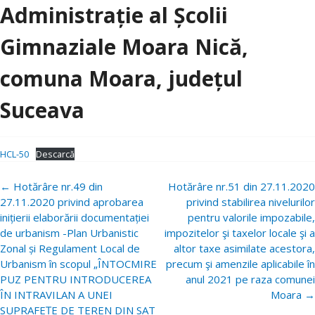
Administrație al Școlii
Gimnaziale Moara Nică,
comuna Moara, județul
Suceava
HCL-50
Descarcă
Navigare
←
Hotărâre nr.49 din
Hotărâre nr.51 din 27.11.2020
postări
27.11.2020 privind aprobarea
privind stabilirea nivelurilor
inițierii elaborării documentației
pentru valorile impozabile,
de urbanism -Plan Urbanistic
impozitelor şi taxelor locale şi a
Zonal și Regulament Local de
altor taxe asimilate acestora,
Urbanism în scopul „ÎNTOCMIRE
precum şi amenzile aplicabile în
PUZ PENTRU INTRODUCEREA
anul 2021 pe raza comunei
ÎN INTRAVILAN A UNEI
Moara
→
SUPRAFEȚE DE TEREN DIN SAT