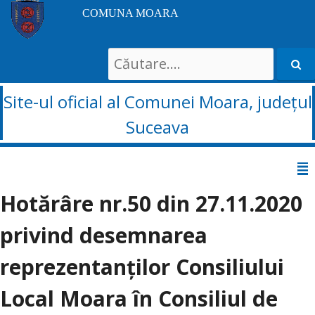
COMUNA MOARA
Search
for:
Site-ul oficial al Comunei Moara, județul
Suceava
Sari
la
Hotărâre nr.50 din 27.11.2020
conținut
privind desemnarea
reprezentanților Consiliului
Local Moara în Consiliul de