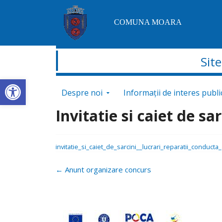
COMUNA MOARA
Sit
Deschide bara de unelte
Sari la conținut
Despre noi
Informații de interes publi
Invitatie si caiet de sa
invitatie_si_caiet_de_sarcini__lucrari_reparatii_conducta
Navigare
←
Anunt organizare concurs
postări