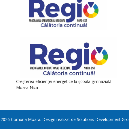
Creșterea eficienței energetice la școala gimnazială
Moara Nica
©
2026
Comuna Moara
. Design realizat de
Solutions Development Gro