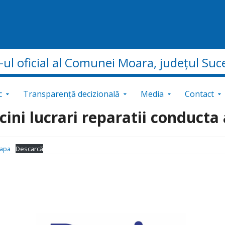
e-ul oficial al Comunei Moara, județul Suc
c
Transparență decizională
Media
Contact
rcini lucrari reparatii conducta
_apa
Descarcă