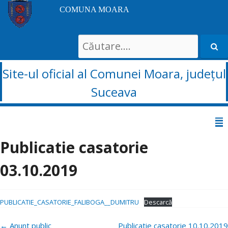
COMUNA MOARA
Search
for:
Site-ul oficial al Comunei Moara, județul
Suceava
Sari
la
Publicatie casatorie
conținut
03.10.2019
PUBLICATIE_CASATORIE_FALIBOGA__DUMITRU
Descarcă
Navigare
←
Anunt public
Publicatie casatorie 10.10.2019