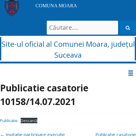
COMUNA MOARA
Search
for:
Site-ul oficial al Comunei Moara, județul
Suceava
Sari
la
Publicatie casatorie
conținut
10158/14.07.2021
Publicatie
Descarcă
Navigare
←
Invitație participare execuție
Publicatie casatorie