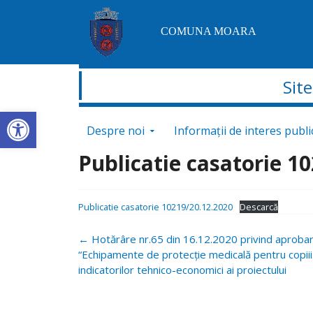
COMUNA MOARA
Sit
Deschide bara de unelte
Sari la conținut
Despre noi
Informații de interes publi
Publicatie casatorie 1
Publicatie casatorie 10219/20.12.2020
Descarcă
Navigare
←
Hotărâre nr.65 din 16.12.2020 privind aprobar
postări
“Echipamente de protecție medicală pentru copii
indicatorilor tehnico-economici ai proiectului