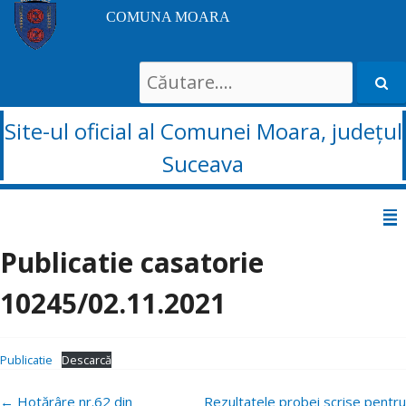
COMUNA MOARA
Search
for:
Site-ul oficial al Comunei Moara, județul
Suceava
Sari
la
Publicatie casatorie
conținut
10245/02.11.2021
Publicatie
Descarcă
Navigare
←
Hotărâre nr.62 din
Rezultatele probei scrise pentru