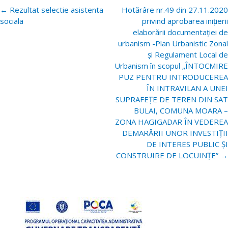
Navigare
←
Rezultat selectie asistenta
Hotărâre nr.49 din 27.11.2020
postări
sociala
privind aprobarea inițierii
elaborării documentației de
urbanism -Plan Urbanistic Zonal
și Regulament Local de
Urbanism în scopul „ÎNTOCMIRE
PUZ PENTRU INTRODUCEREA
ÎN INTRAVILAN A UNEI
SUPRAFEȚE DE TEREN DIN SAT
BULAI, COMUNA MOARA –
ZONA HAGIGADAR ÎN VEDEREA
DEMARĂRII UNOR INVESTIȚII
DE INTERES PUBLIC ȘI
CONSTRUIRE DE LOCUINȚE”
→