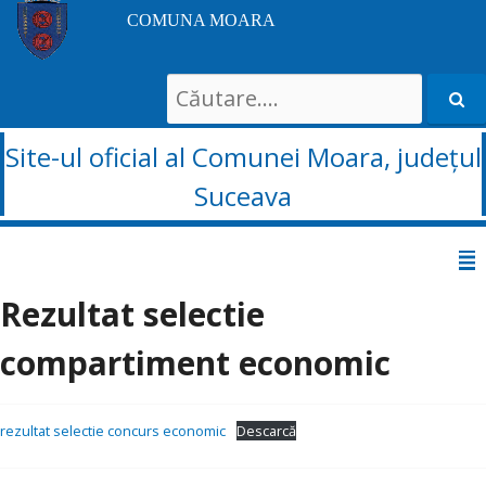
COMUNA MOARA
Search
for:
Site-ul oficial al Comunei Moara, județul
Suceava
Sari
la
Rezultat selectie
conținut
compartiment economic
rezultat selectie concurs economic
Descarcă