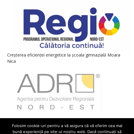
Creșterea eficienței energetice la școala gimnazială Moara
Nica
Folosim cookie-uri pentru a vă asigura că vă oferim cea mai
bună experiență pe site-ul nostru web. Dacă continuați să